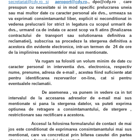
secretariat@cdy.ro si
aeroport@cdy.ro
., dpo
@cdy.ro
,
care
presupun cu necesitate si in mod specific prelucrarea uneia
sau mai multor date cu caracter personal ale dvs., urmeaza sa
va exprimati consimtamantul liber, explicit si neconditionat in
vederea prelucrarii lor strict in legatura cu scopul urmarit de
dvs., urmand ca de indata ce acest scop va fi atins (finalizarea
contractului de transport sau solutionarea definitiva a
reclamatiei), subscrisa sa procedeze la stergerea definitiva a
acestora din evidente electronice, intr-un termen de 24 de ore
de la implinirea evenimentelor mai sus mentionate.
Va rugam sa folositi un volum minim de date cu
caracter personal in interventia dvs. electronica, respectiv
nume, prenume, adresa de e-mail , acestea fiind suficiente atat
pentru identificarea rezervarilor on-line, cat si pentru
eventualele reclamatii.
De asemenea , va punem in vedere ca in tot
intervalul de la accesarea adreselor de e-mail mai sus
mentionate si pana la stergerea datelor, va puteti exprima
optiunea de retragere a consimtamantului, de stergere ,
restrictionare sau rectificare a acestora.
Accesul la folosirea formularului de contact de mai
jos
este conditionat de exprimarea consimtamantului mai sus
mentionat, care va concretizat prin bifarea casutei din partea