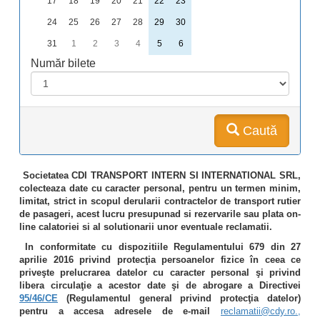
17
18
19
20
21
22
23
24
25
26
27
28
29
30
31
1
2
3
4
5
6
Număr bilete
Caută
Societatea CDI TRANSPORT INTERN SI INTERNATIONAL SRL,
colecteaza date cu caracter personal, pentru un termen minim,
limitat, strict in scopul derularii contractelor de transport rutier
de pasageri, acest lucru presupunad si rezervarile sau plata on-
line calatoriei si al solutionarii unor eventuale reclamatii.
In conformitate cu dispozitiile Regulamentului 679 din 27
aprilie 2016 privind protecţia persoanelor fizice în ceea ce
priveşte prelucrarea datelor cu caracter personal şi privind
libera circulaţie a acestor date şi de abrogare a Directivei
95/46/CE
(Regulamentul general privind protecţia datelor)
pentru a accesa adresele de e-mail
reclamatii@cdy.ro.,